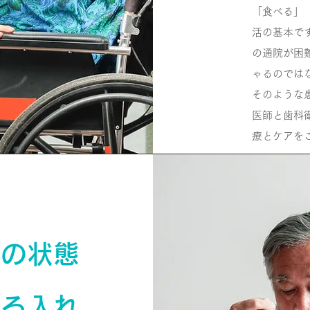
「食べる」
活の基本で
の通院が困
ゃるのでは
そのような
医師と歯科
療とケアを
んの状態
える入れ